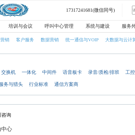
17317241681
(微信同号)
培训与会议
呼叫中心管理
系统与建设
服务
话营销
客户服务
数据营销
统一通信与VOIP
大数据与云计
交换机
一体化
中间件
语音板卡
录音/质检/排班
工控
服务与猎头
行业标准
通信方案商
训咨询
动中心