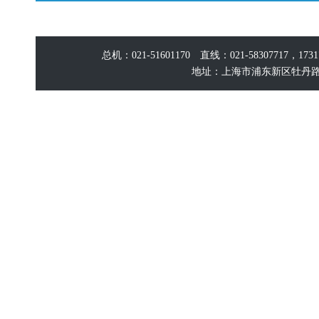
总机：021-51601170 直线：021-58307717，17
地址：上海市浦东新区牡丹路60