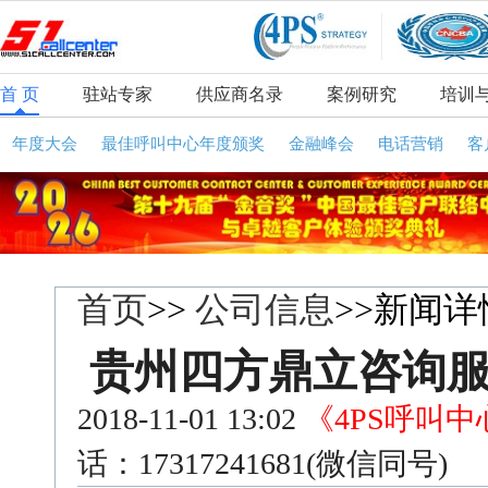
首 页
驻站专家
供应商名录
案例研究
培训
年度大会
最佳呼叫中心年度颁奖
金融峰会
电话营销
客
首页
>>
公司信息
>>新闻详
贵州四方鼎立咨询
2018-11-01 13:02
《4PS呼叫
话：17317241681(微信同号)