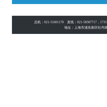
总机：021-51601170 直线：021-58307717，17
地址：上海市浦东新区牡丹路60