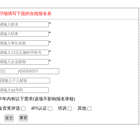
仔细填写下面的在线报名表
*
*
*
*
*
-
：
半年内有以下需求(该项不影响报名审核)
音奖评选:
4PS认证:
培训:
其他: