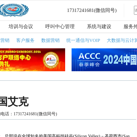
17317241681
(微信同号)
培训与会议
呼叫中心管理
系统与建设
服务
话营销
客户服务
数据营销
统一通信与VOIP
大数据与云计
国艾克
电话：17317241681(微信同号)
在全球知名的美国高科技硅谷(Silicon Valley)－圣荷西市(San