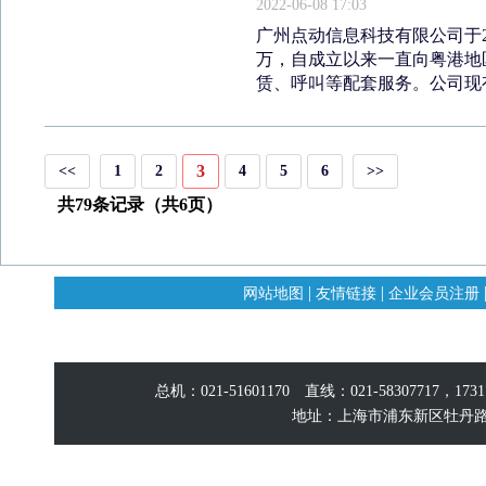
2022-06-08 17:03
广州点动信息科技有限公司于2
万，自成立以来一直向粤港地
赁、呼叫等配套服务。公司现有
3
<<
1
2
4
5
6
>>
共79条记录（共6页）
|
|
网站地图
友情链接
企业会员注册
总机：021-51601170 直线：021-58307717，17
地址：上海市浦东新区牡丹路60