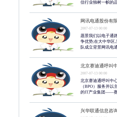
信行业独树一帜的品
网讯电通股份有
2007-07-13 00:00
愿景我们以电子通路
争优势;在大中华区
队成立背景网讯电通股
北京赛迪通呼叫
2007-07-13 00:00
北京赛迪通呼叫中心
（BPO）服务并以
的IT产业集团——
兴华联通信息咨