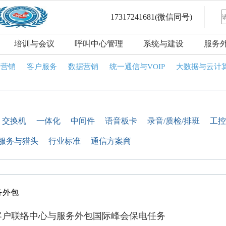
17317241681
(微信同号)
培训与会议
呼叫中心管理
系统与建设
服务
话营销
客户服务
数据营销
统一通信与VOIP
大数据与云计
交换机
一体化
中间件
语音板卡
录音/质检/排班
工控
服务与猎头
行业标准
通信方案商
务外包
客户联络中心与服务外包国际峰会保电任务